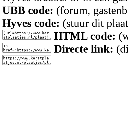
UBB code:
(forum, gastenbo
Hyves code:
(stuur dit plaa
HTML code:
(w
Directe link:
(di