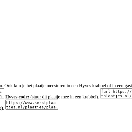
en. Ook kun je het plaatje meesturen in een Hyves krabbel of in een gas
Hyves code:
(stuur dit plaatje mee in een krabbel).
e).