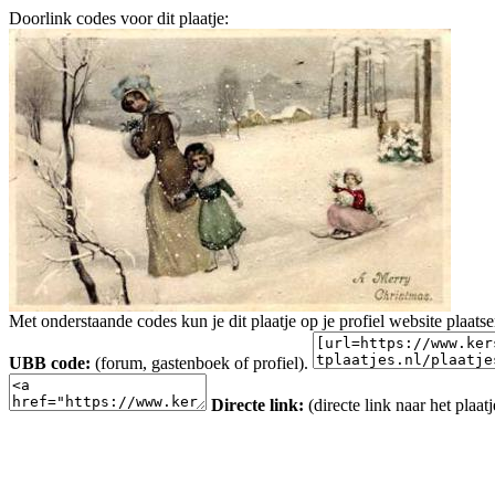
Doorlink codes voor dit plaatje:
Met onderstaande codes kun je dit plaatje op je profiel website plaats
UBB code:
(forum, gastenboek of profiel).
Directe link:
(directe link naar het plaatj