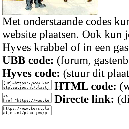
Met onderstaande codes kun j
website plaatsen. Ook kun j
Hyves krabbel of in een gas
UBB code:
(forum, gastenbo
Hyves code:
(stuur dit plaa
HTML code:
(w
Directe link:
(di