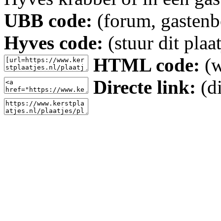
UBB code:
(forum, gastenbo
Hyves code:
(stuur dit plaa
HTML code:
(w
Directe link:
(di