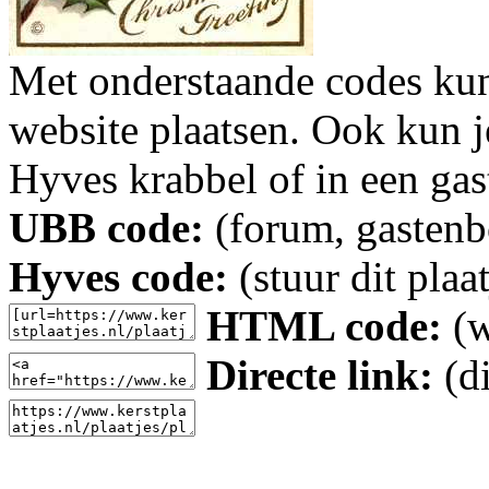
Met onderstaande codes kun j
website plaatsen. Ook kun j
Hyves krabbel of in een gas
UBB code:
(forum, gastenbo
Hyves code:
(stuur dit plaa
HTML code:
(w
Directe link:
(di