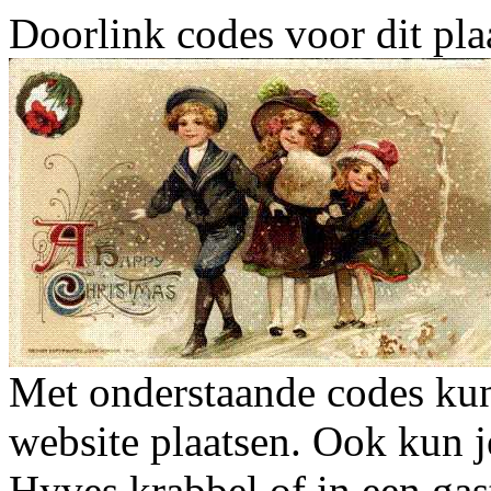
Doorlink codes voor dit plaa
Met onderstaande codes kun j
website plaatsen. Ook kun j
Hyves krabbel of in een gas