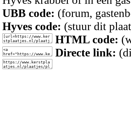
UBB code:
(forum, gastenbo
Hyves code:
(stuur dit plaa
HTML code:
(w
Directe link:
(di