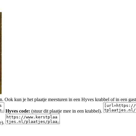
en. Ook kun je het plaatje meesturen in een Hyves krabbel of in een gas
Hyves code:
(stuur dit plaatje mee in een krabbel).
e).