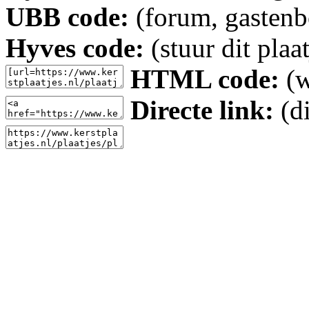
UBB code:
(forum, gastenbo
Hyves code:
(stuur dit plaa
HTML code:
(w
Directe link:
(di