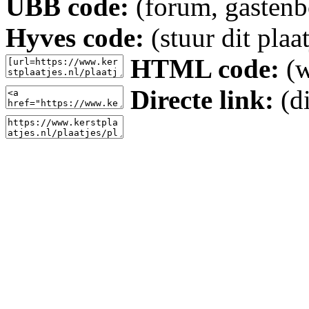
UBB code:
(forum, gastenbo
Hyves code:
(stuur dit plaa
HTML code:
(w
Directe link:
(di