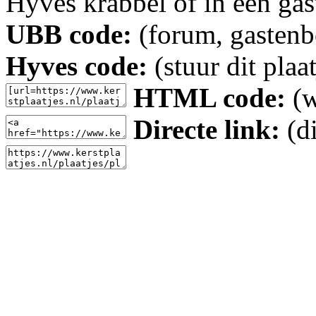
Hyves krabbel of in een gas
UBB code:
(forum, gastenbo
Hyves code:
(stuur dit plaa
HTML code:
(w
Directe link:
(di