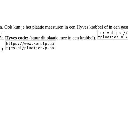
en. Ook kun je het plaatje meesturen in een Hyves krabbel of in een gas
Hyves code:
(stuur dit plaatje mee in een krabbel).
e).