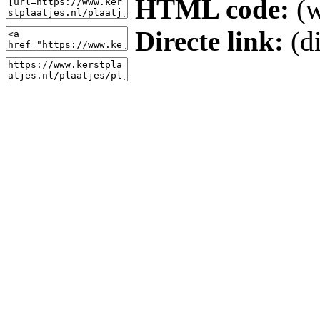
HTML code:
(w
Directe link:
(di