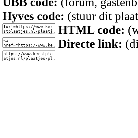
UBB code:
(forum, gastenbo
Hyves code:
(stuur dit plaa
HTML code:
(w
Directe link:
(di