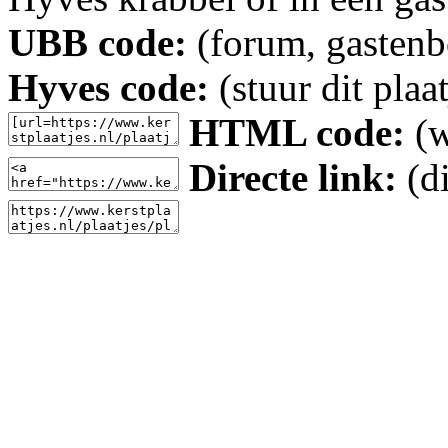
UBB code:
(forum, gastenbo
Hyves code:
(stuur dit plaa
HTML code:
(w
Directe link:
(di