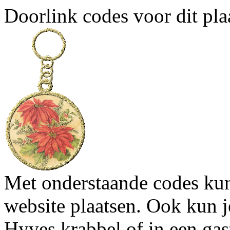
Doorlink codes voor dit plaa
Met onderstaande codes kun j
website plaatsen. Ook kun j
Hyves krabbel of in een gas