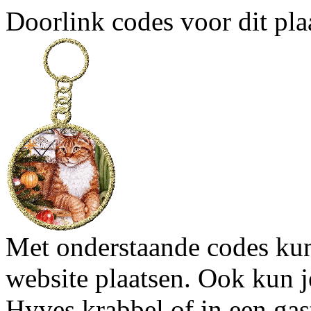
Doorlink codes voor dit plaa
Met onderstaande codes kun j
website plaatsen. Ook kun j
Hyves krabbel of in een gas