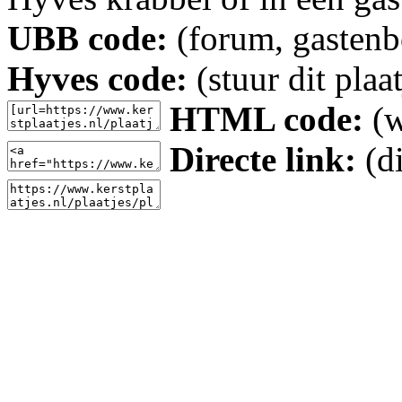
UBB code:
(forum, gastenbo
Hyves code:
(stuur dit plaa
HTML code:
(w
Directe link:
(di