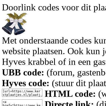
Doorlink codes voor dit plaa
Met onderstaande codes kun j
website plaatsen. Ook kun j
Hyves krabbel of in een gas
UBB code:
(forum, gastenbo
Hyves code:
(stuur dit plaa
HTML code:
(w
Directe link:
(di