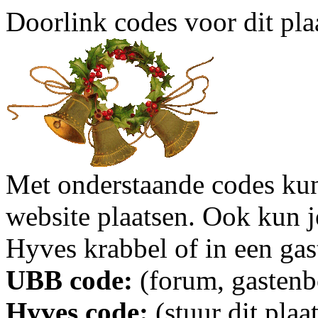
Doorlink codes voor dit plaa
Met onderstaande codes kun j
website plaatsen. Ook kun j
Hyves krabbel of in een gas
UBB code:
(forum, gastenbo
Hyves code:
(stuur dit plaa