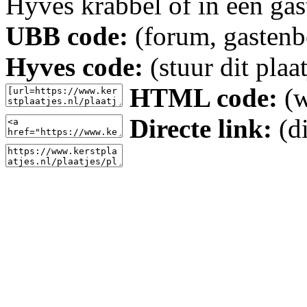
Hyves krabbel of in een gas
UBB code:
(forum, gastenbo
Hyves code:
(stuur dit plaa
HTML code:
(w
Directe link:
(di