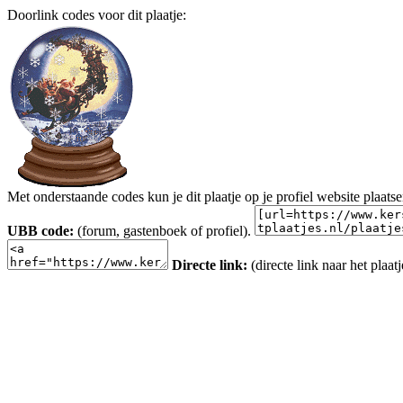
Doorlink codes voor dit plaatje:
Met onderstaande codes kun je dit plaatje op je profiel website plaats
UBB code:
(forum, gastenboek of profiel).
Directe link:
(directe link naar het plaatj