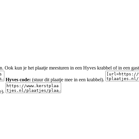
en. Ook kun je het plaatje meesturen in een Hyves krabbel of in een gas
Hyves code:
(stuur dit plaatje mee in een krabbel).
e).