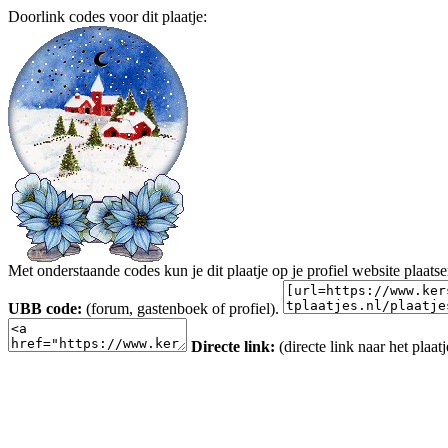
Doorlink codes voor dit plaatje:
Met onderstaande codes kun je dit plaatje op je profiel website plaats
UBB code:
(forum, gastenboek of profiel).
Directe link:
(directe link naar het plaatj