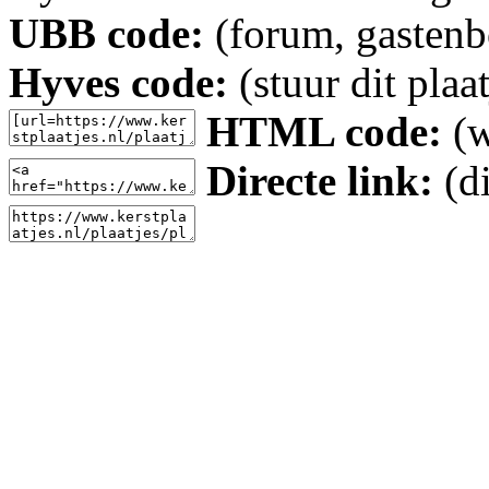
UBB code:
(forum, gastenbo
Hyves code:
(stuur dit plaa
HTML code:
(w
Directe link:
(di