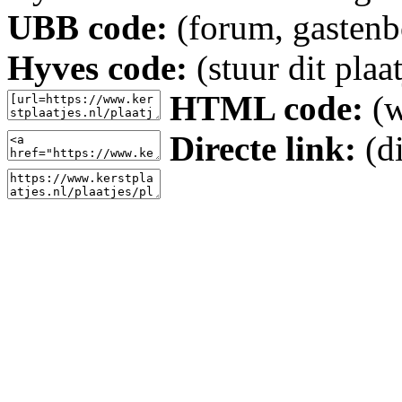
UBB code:
(forum, gastenbo
Hyves code:
(stuur dit plaa
HTML code:
(w
Directe link:
(di