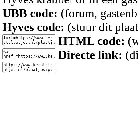
UBB code:
(forum, gastenbo
Hyves code:
(stuur dit plaa
HTML code:
(w
Directe link:
(di