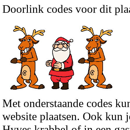
Doorlink codes voor dit plaa
Met onderstaande codes kun j
website plaatsen. Ook kun j
Hyves krabbel of in een gas