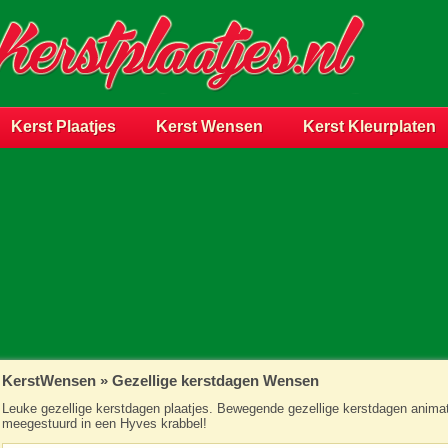
Kerst Plaatjes
Kerst Wensen
Kerst Kleurplaten
KerstWensen
»
Gezellige kerstdagen Wensen
Leuke gezellige kerstdagen plaatjes. Bewegende gezellige kerstdagen animati
meegestuurd in een Hyves krabbel!