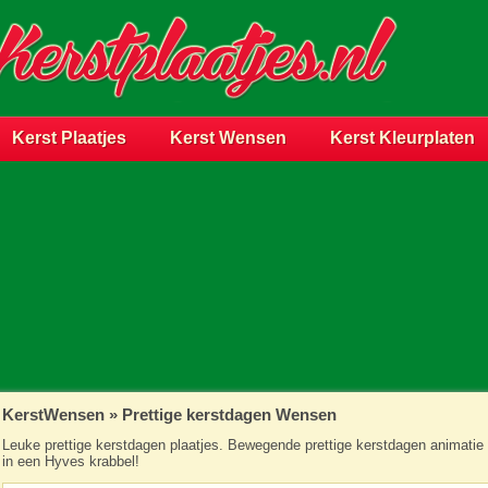
Kerst Plaatjes
Kerst Wensen
Kerst Kleurplaten
KerstWensen
»
Prettige kerstdagen Wensen
Leuke prettige kerstdagen plaatjes. Bewegende prettige kerstdagen animatie 
in een Hyves krabbel!