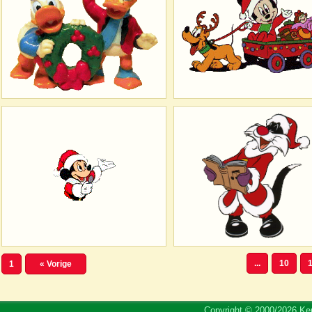
...
10
1
1
« Vorige
Copyright © 2000/2026 Ker